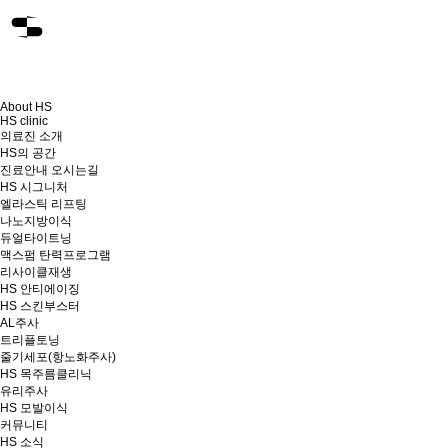
About HS
HS clinic
의료진 소개
HS의 공간
진료안내 오시는길
HS 시그니처
엘라스틱 리프팅
나노지방이식
듀얼타이트닝
맥스펌 탄력프로그램
리사이클재생
HS 안티에이징
HS 스킨부스터
AL주사
트리플토닝
줄기세포(항노화주사)
HS 목주름클리닉
유리주사
HS 모발이식
커뮤니티
HS 소식