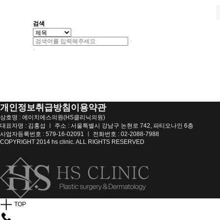
전
다음
맨끝
검색
개인정보취급방침
이용약관
상호명 : 에이치에스의원(HS클리닉의원)
대표자명 : 김홍섭 ㅣ 주소 : 서울특별시 강남구 논현로 742, 파티오나인 6층
사업자등록번호 : 579-16-02091 ㅣ 전화번호 : 02-2088-7988
COPYRIGHT 2014 hs clinic. ALL RIGHTS RESERVED
TOP