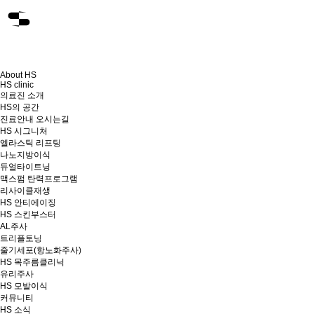
About HS
HS clinic
의료진 소개
HS의 공간
진료안내 오시는길
HS 시그니처
엘라스틱 리프팅
나노지방이식
듀얼타이트닝
맥스펌 탄력프로그램
리사이클재생
HS 안티에이징
HS 스킨부스터
AL주사
트리플토닝
줄기세포(항노화주사)
HS 목주름클리닉
유리주사
HS 모발이식
커뮤니티
HS 소식