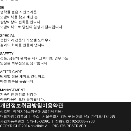
06
생착률 높은 자연스러운
모발이식을 찾고 계신 분
상상이상의 변화를 만나다.
모발이식으로 당신의 일상이 달라집니다.
SPECIAL
성형외과 전문의의 오랜 노하우가
결과의 차이를 만들어 냅니다.
SAFETY
정품, 정량의 원칙을 지키고 어떠한 경우라도
안전을 최우선으로 생각합니다.
AFTER CARE
단계별 전문 케어로 건강하고
빠른 회복을 돕습니다.
MANAGEMENT
지속적인 관리로 건강한
아름다움이 오래 유지됩니다.
개인정보취급방침
이용약관
상호명 : 에이치에스의원(HS클리닉의원)
대표자명 : 김홍섭 ㅣ 주소 : 서울특별시 강남구 논현로 742, 파티오나인 6층
사업자등록번호 : 579-16-02091 ㅣ 전화번호 : 02-2088-7988
COPYRIGHT 2014 hs clinic. ALL RIGHTS RESERVED