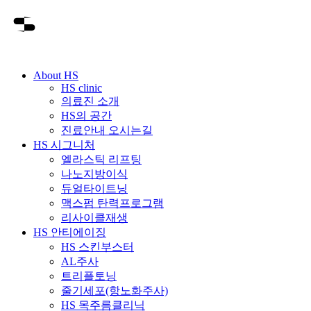
About HS
HS clinic
의료진 소개
HS의 공간
진료안내 오시는길
HS 시그니처
엘라스틱 리프팅
나노지방이식
듀얼타이트닝
맥스펌 탄력프로그램
리사이클재생
HS 안티에이징
HS 스킨부스터
AL주사
트리플토닝
줄기세포(항노화주사)
HS 목주름클리닉